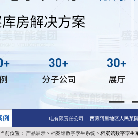
院
甘肃省电投某发电有限责任公司
西藏阿里地区人民某院
当前位置：
产品展示
>
档案馆数字孪生系统
> 档案馆数字孪生