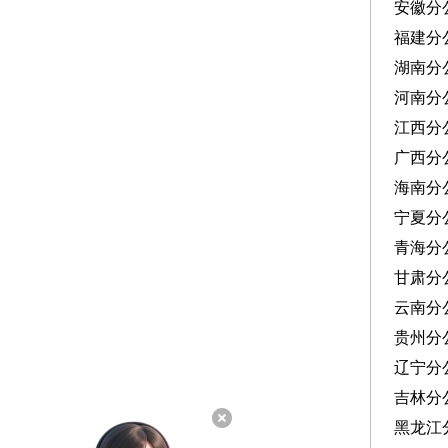
安徽分
福建分
湖南分
河南分
江西分
广西分
海南分
宁夏分
青海分
甘肃分
云南分
贵州分
辽宁分
吉林分
黑龙江