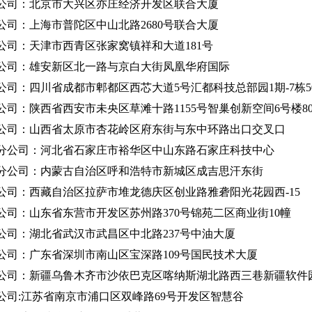
公司：北京市大兴区亦庄经济开发区联合大厦
公司：上海市普陀区中山北路2680号联合大厦
公司：天津市西青区张家窝镇祥和大道181号
公司：雄安新区北一路与京白大街凤凰华府国际
公司：四川省成都市郫都区西芯大道5号汇都科技总部园1期-7栋5
公司：陕西省西安市未央区草滩十路1155号智巢创新空间6号楼80
公司：山西省太原市杏花岭区府东街与东中环路出口交叉口
分公司：河北省石家庄市裕华区中山东路石家庄科技中心
分公司：内蒙古自治区呼和浩特市新城区成吉思汗东街
公司：西藏自治区拉萨市堆龙德庆区创业路雅砻阳光花园西-15
公司：山东省东营市开发区苏州路370号锦苑二区商业街10幢
公司：湖北省武汉市武昌区中北路237号中油大厦
公司：广东省深圳市南山区宝深路109号国民技术大厦
公司：新疆乌鲁木齐市沙依巴克区喀纳斯湖北路西三巷新疆软件
公司:江苏省南京市浦口区双峰路69号开发区智慧谷