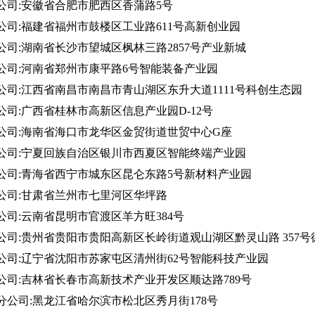
公司:安徽省合肥市肥西区香蒲路5号
公司:福建省福州市鼓楼区工业路611号高新创业园
公司:湖南省长沙市望城区枫林三路2857号产业新城
公司:河南省郑州市康平路6号智能装备产业园
公司:江西省南昌市南昌市青山湖区东升大道1111号科创生态园
公司:广西省桂林市高新区信息产业园D-12号
公司:海南省海口市龙华区金贸街道世贸中心G座
公司:宁夏回族自治区银川市西夏区智能终端产业园
公司:青海省西宁市城东区昆仑东路5号新材料产业园
公司:甘肃省兰州市七里河区华坪路
公司:云南省昆明市官渡区羊方旺384号
公司:贵州省贵阳市贵阳高新区长岭街道观山湖区黔灵山路 357号德
公司:辽宁省沈阳市苏家屯区清州街62号智能科技产业园
公司:吉林省长春市高新技术产业开发区顺达路789号
分公司:黑龙江省哈尔滨市松北区秀月街178号