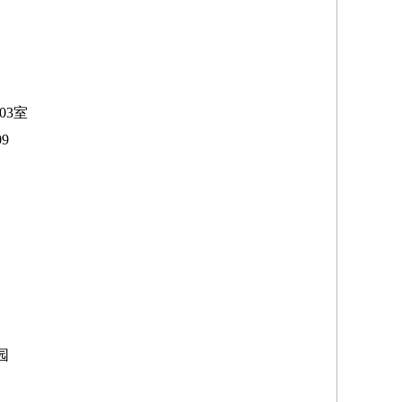
03室
9
园