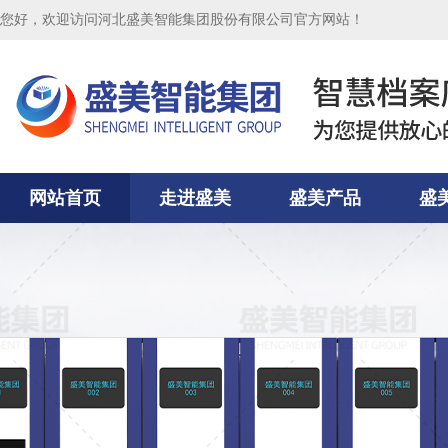
您好，欢迎访问河北盛美智能集团股份有限公司官方网站！
网站首页
走进盛美
盛美产品
盛