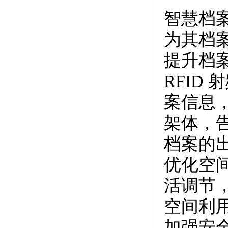
智慧档
为其档
提升档
RFID
案信息
架体，
档案的
优化空
活调节
空间利
加强安