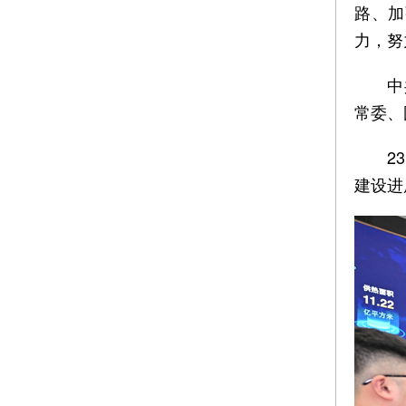
路、加
力，努
中共
常委、
23日
建设进