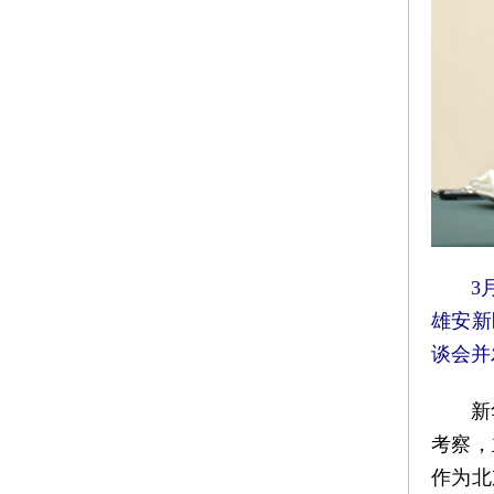
3
雄安新
谈会并
新华社
考察，
作为北