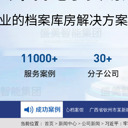
西藏阿里地区某服务中心档案馆
广西省钦州市某新能源有限
当前位置：
首页
>
新闻中心
>
公司新闻
> 习近平：