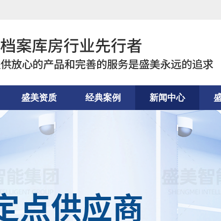
盛美资质
经典案例
新闻中心