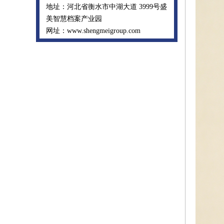
地址：河北省衡水市中湖大道 3999号盛
美智慧档案产业园
网址：www.shengmeigroup.com