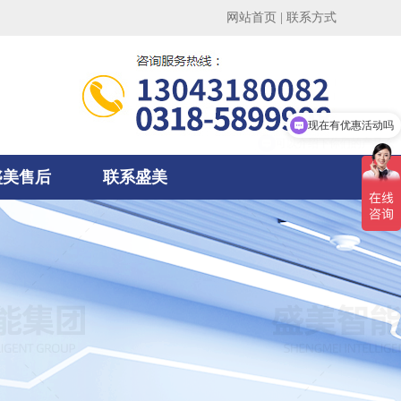
网站首页
|
联系方式
可以介绍下你们的产品么
盛美售后
联系盛美