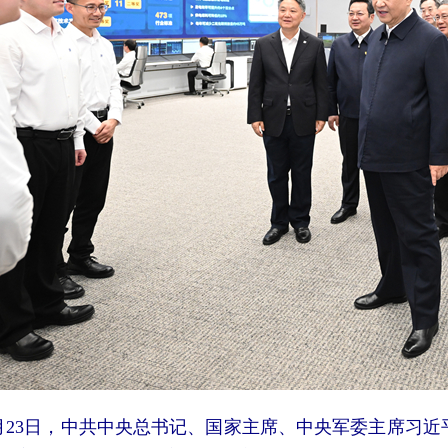
月23日，中共中央总书记、国家主席、中央军委主席习